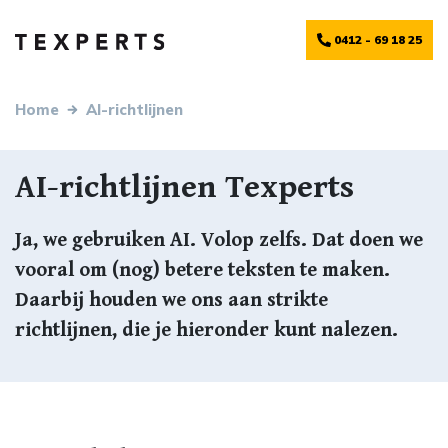
0412 - 69 18 25
Home
AI-richtlijnen
AI-richtlijnen Texperts
Ja, we gebruiken AI. Volop zelfs. Dat doen we
Ja, we gebruiken AI. Volop zelfs. Dat doen we
vooral om (nog) betere teksten te maken.
vooral om (nog) betere teksten te maken.
Daarbij houden we ons aan strikte
Daarbij houden we ons aan strikte
richtlijnen, die je hieronder kunt nalezen.
richtlijnen, die je hieronder kunt nalezen.