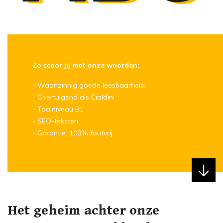
Zo scoor jij met onze woorden:
- Waanzinnig goede leesbaarheid
- Overtuigend als Cialdini
- Taalniveau B1
- SEO-teksten
- Garantie: 100% foutvrij
Het geheim achter onze