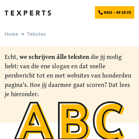
0412 - 69 18 25
Home
Teksten
Echt,
we schrijven álle teksten
we schrijven álle teksten
die jij nodig
hebt: van die ene slogan en dat snelle
persbericht tot en met websites van honderden
pagina's. Hoe jij daarmee gaat scoren? Dat lees
je hieronder.