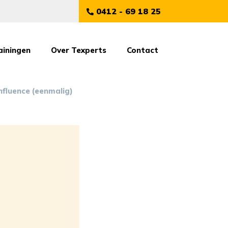
0412 - 69 18 25
ainingen
Over Texperts
Contact
Influence (eenmalig)